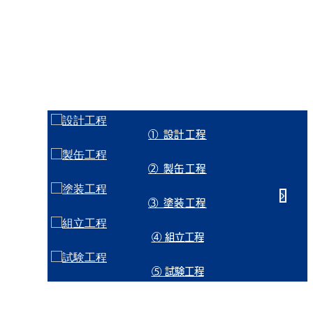
とをモットーにしています。
製
造
① 設計工程
② 製缶工程
③ 塗装工程
④ 組立工程
⑤ 試験工程
板金工場、塗装設備を有していますので、配電盤等の製造に限ら