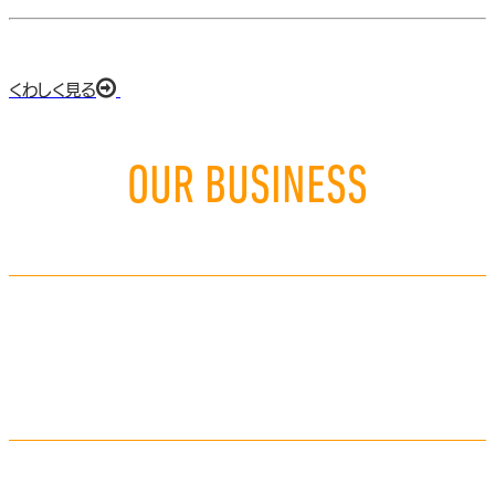
歴代創業者から発展した自社一環
販売・製造・保守の統合システム
くわしく見る
OUR BUSINESS
事業案内
販売部門
制御機器、部品、資材を豊富な経験とネットワークを活かして調達
し、迅速に対応します。
くわしく見る
製造部門
配電盤等のスペシャリストとして安全で効率的な電力供給のため
に、設計から製缶・塗装・組立・配線・検査まで一貫して行ってい
ます。