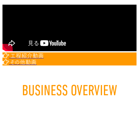
工程紹介動画
その他動画
BUSINESS OVERVIEW
事業所の紹介
当社は、昭和9年にモーター等の電機機器の修理からスタートし、
現在は電機機械機具、制御部品等の販売、配電盤、制御盤等の設計
製造、電機機器の保守、保全を手がけています。
「販売・製造・保守の総合システムを生かし産業界に貢献する」を
経営理念に掲げ、電機設備に関するあらゆるニーズに対応できるこ